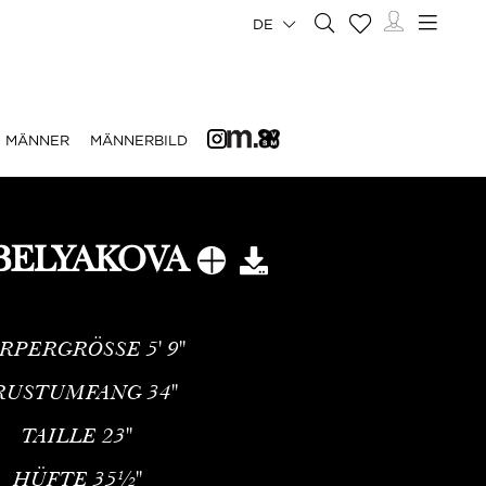
DE
MÄNNER
MÄNNERBILD
 BELYAKOVA
RPERGRÖSSE
5' 9''
RUSTUMFANG
34''
TAILLE
23''
HÜFTE
35½''