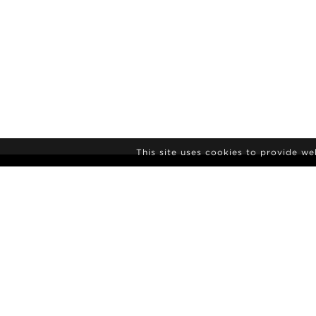
This site uses cookies to provide w
NEWSLETTERA
AGENTUR
NEUIGKEITE
KONTAKT
MODEL-POL
ALLGEMEINE GESCHÄFTSBEDINGUNGEN
KULTUR