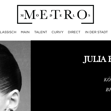
LASSISCH
MAIN
TALENT
CURVY
DIRECT
IN DER STADT
JULIA
KÖ
B