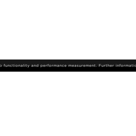
eb functionality and performance measurement. Further informati
Melden Sie sich an, um die neuesten Neuigkeiten und
NMELDUNG
Updates zu erhalten.
N
MODEL WERDEN
AROIDS
KARRIERE
SUCHE