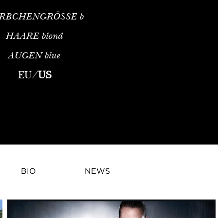
RBCHENGRÖSSE
b
HAARE
blond
AUGEN
blue
EU
/
US
BIO
NEWS