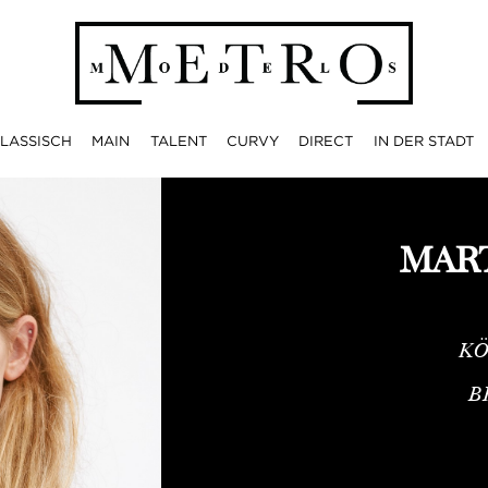
LASSISCH
MAIN
TALENT
CURVY
DIRECT
IN DER STADT
MART
KÖ
B