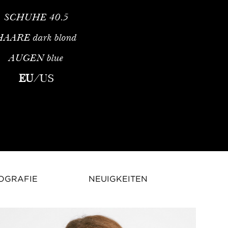
SCHUHE
40.5
HAARE
dark blond
AUGEN
blue
nes Fotomodell, das für seine auffallende Präsenz und Vielseit
EU
/
US
OGRAFIE
NEUIGKEITEN