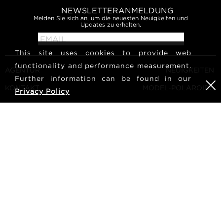
NEWSLETTERANMELDUNG
Melden Sie sich an, um die neuesten Neuigkeiten und
Updates zu erhalten.
This site uses cookies to provide web
functionality and performance measurement.
AGENTUR
NEUIGKEITEN
Further information can be found in our
KONTAKT
MODEL-POLAROIDS
Privacy Policy
ALLGEMEINE
KULTUR
GESCHÄFTSBEDINGUNGEN
MODEL WERDEN
FOLGEN SIE UNS
KARRIERE
SUCHE
METRO Models | Haldenstrasse 46, 8045 Zurich, Switzerland
| +41765233876
mediaslide model agency software