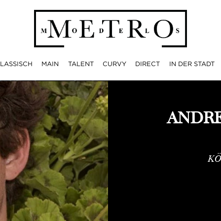
LASSISCH
MAIN
TALENT
CURVY
DIRECT
IN DER STADT
ANDRE
KÖ
Andrea Tarulli Biografie: Fotom