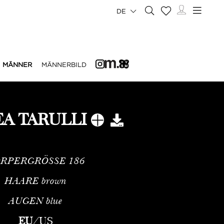
DE
MÄNNER
MÄNNERBILD
A TARULLI
RPERGRÖSSE
186
HAARE
brown
AUGEN
blue
odell mit Raffinierter Redaktioneller PräsenzAndrea Tarulli is
EU
/
US