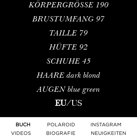
KÖRPERGRÖSSE
190
BRUSTUMFANG
97
TAILLE
79
HÜFTE
92
SCHUHE
45
HAARE
dark blond
AUGEN
blue green
EU
/
US
BUCH
POLAROID
INSTAGRAM
VIDEOS
BIOGRAFIE
NEUIGKEITEN