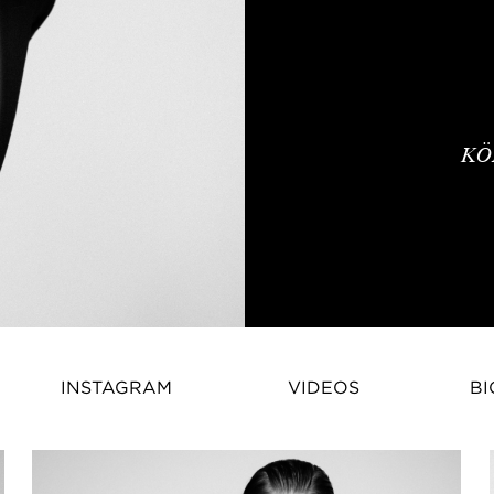
KÖ
Cornelia Raviot de Saint Antho
INSTAGRAM
VIDEOS
BI