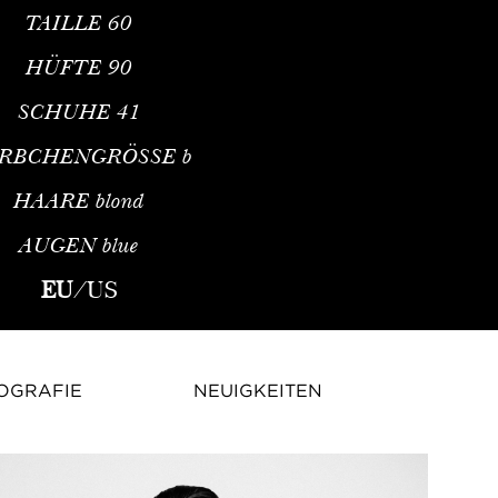
TAILLE
60
HÜFTE
90
SCHUHE
41
RBCHENGRÖSSE
b
HAARE
blond
AUGEN
blue
st – Internationales Fashion Model und Techno-DJDas französisc
EU
/
US
OGRAFIE
NEUIGKEITEN