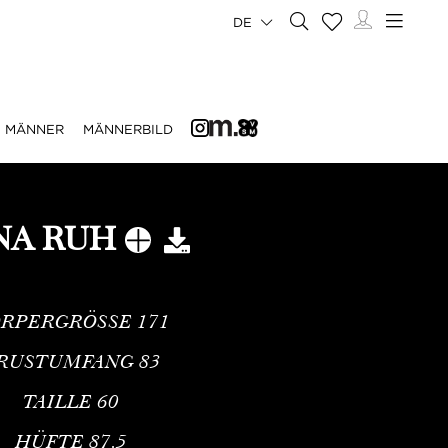
DE
MÄNNER
MÄNNERBILD
NA RUH
RPERGRÖSSE
171
RUSTUMFANG
83
TAILLE
60
HÜFTE
87.5