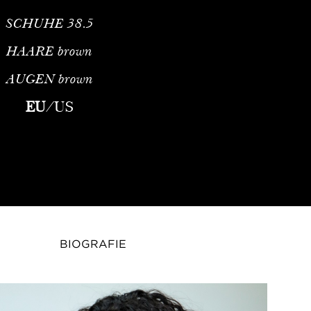
SCHUHE
38.5
HAARE
brown
AUGEN
brown
 Fashion ModelAnissa Attaf, professionell bekannt als Ayna Ruh,
EU
/
US
BIOGRAFIE