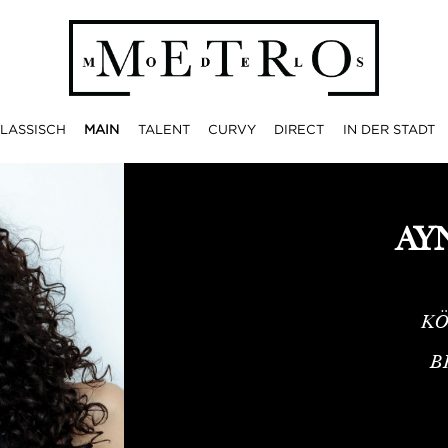
LASSISCH
MAIN
TALENT
CURVY
DIRECT
IN DER STADT
AY
KÖ
B