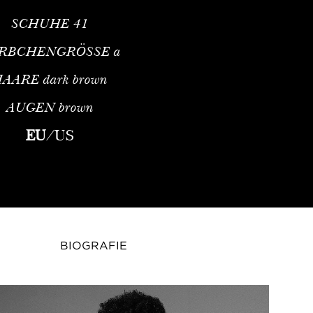
SCHUHE
41
RBCHENGRÖSSE
a
HAARE
dark brown
AUGEN
brown
aribisches FotomodellProfessionelles Profil und Internationale
EU
/
US
BIOGRAFIE