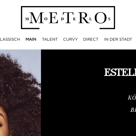
LASSISCH
MAIN
TALENT
CURVY
DIRECT
IN DER STADT
ESTEL
KÖ
B