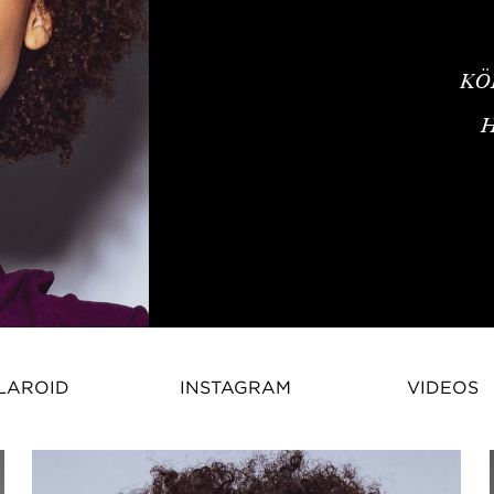
KÖ
Estelle Enette – Französisch-K
LAROID
INSTAGRAM
VIDEOS