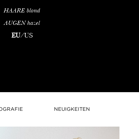
HAARE
blond
AUGEN
hazel
ches Fashion-ModelSophia Ahrens ist ein deutsch-englisches Fas
EU
/
US
OGRAFIE
NEUIGKEITEN