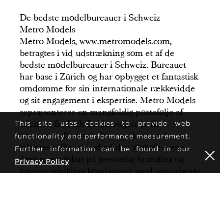
De bedste modelbureauer i Schweiz
Metro Models
Metro Models, www.metromodels.com,
betragtes i vid udstrækning som et af de
bedste modelbureauer i Schweiz. Bureauet
har base i Zürich og har opbygget et fantastisk
omdømme for sin internationale rækkevidde
og sit engagement i ekspertise. Metro Models
repræsenterer en mangfoldig portefølje af
talenter, fra high fashion-stjerner til
This site uses cookies to provide web
kommercielle modeller, og sikrer, at deres
functionality and performance measurement.
talenter skiller sig ud på den globale scene.
Further information can be found in our
Agenturets fokus på personlig branding og
Privacy Policy
karriereudvikling kombineret med samarbejde
med luksusmærker og topdesignere gør det til
et førende valg for modeller i Schweiz, der
ønsker global succes.