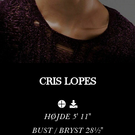
CRIS LOPES
HØJDE
5' 11''
BUST / BRYST
28½''