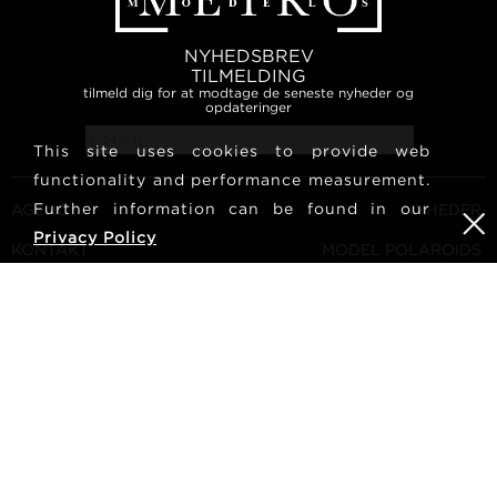
NYHEDSBREV
TILMELDING
tilmeld dig for at modtage de seneste nyheder og
opdateringer
This site uses cookies to provide web
functionality and performance measurement.
Further information can be found in our
AGENCY
NYHEDER
Privacy Policy
KONTAKT
MODEL POLAROIDS
VILKÅR OG BETINGELSER
KULTUR
BLIV EN MODEL
FØLG OS
KARRIERE
SØG
METRO Models | Haldenstrasse 46, 8045 Zurich, Switzerland
| +41765233876