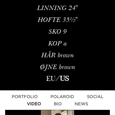
LINNING
24''
HOFTE
35½''
SKO
9
KOP
a
HÅR
brown
ØJNE
brown
EU
/
US
PORTFOLIO
POLAROID
SOCIAL
VIDEO
BIO
NEWS