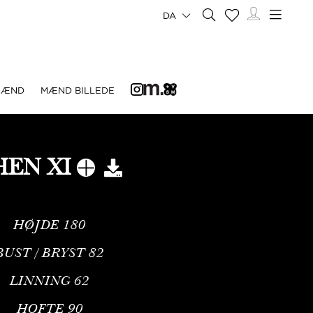
DA
MÆND
MÆND BILLEDE
HEN XI
HØJDE
180
BUST / BRYST
82
LINNING
62
HOFTE
90