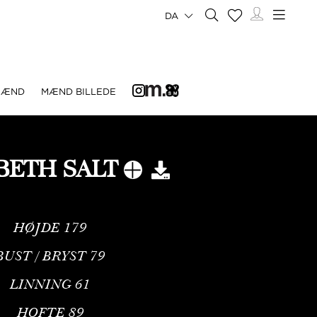
DA
MÆND
MÆND BILLEDE
BETH SALT
HØJDE
179
BUST / BRYST
79
LINNING
61
HOFTE
89