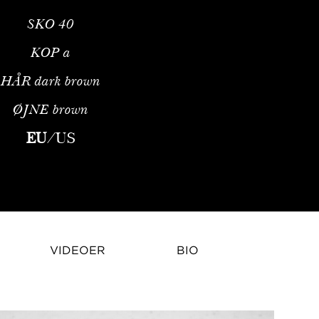
SKO
40
KOP
a
HÅR
dark brown
ØJNE
brown
de canadisk model, der er berømt for sin markante tilstedeværel
EU
/
US
VIDEOER
BIO