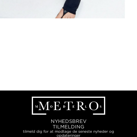
NYHEDSBREV
TILMELDING
tilmeld dig for at modtage de seneste nyheder og
opdateringer