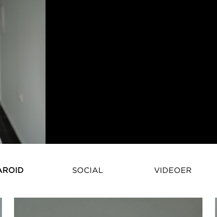
Født og opvokset i Taiwan, er A
AROID
SOCIAL
VIDEOER