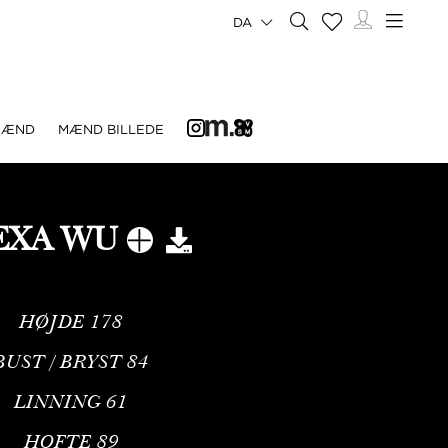
DA
MÆND
MÆND BILLEDE
EXA WU
HØJDE
178
BUST / BRYST
84
LINNING
61
HOFTE
89