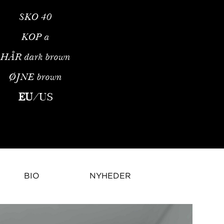
SKO
40
KOP
a
HÅR
dark brown
ØJNE
brown
lexa Wu trådt frem som en fremtrædende skikkelse inden for mode
EU
/
US
BIO
NYHEDER