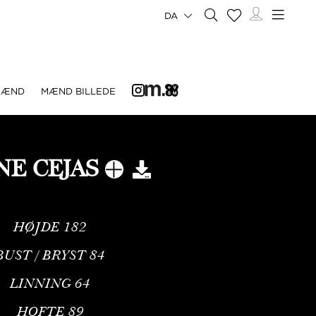
DA
MÆND
MÆND BILLEDE
NE CEJAS
HØJDE
182
BUST / BRYST
84
LINNING
64
HOFTE
89