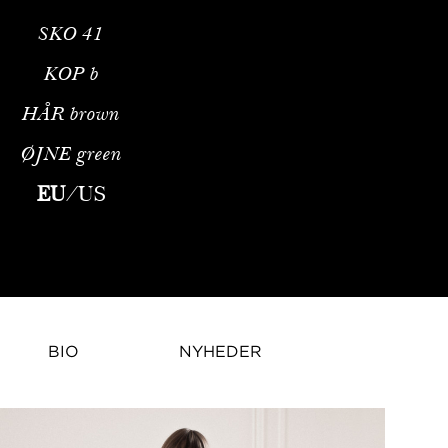
SKO
41
KOP
b
HÅR
brown
ØJNE
green
ntina. Hun blev opdaget i en alder af 17 år i sin hjemby og ble
EU
/
US
BIO
NYHEDER