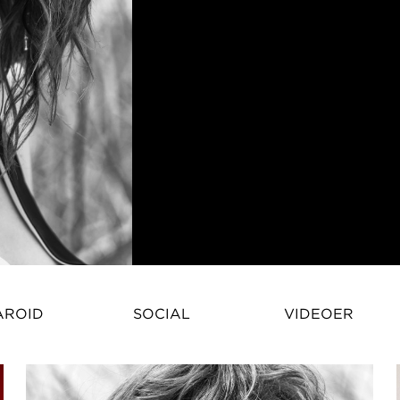
Dafne Cejas er vokset op i Arge
AROID
SOCIAL
VIDEOER