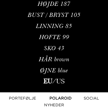
HØJDE
187
BUST / BRYST
105
LINNING
85
HOFTE
99
SKO
43
HÅR
brown
ØJNE
blue
EU
/
US
PORTEFØLJE
POLAROID
SOCIAL
NYHEDER