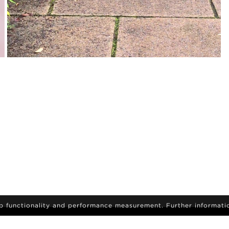
eb functionality and performance measurement. Further informati