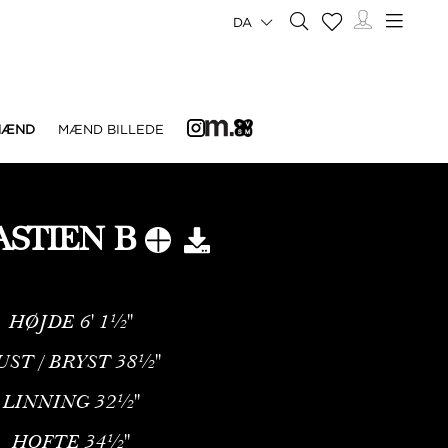
DA
MÆND
MÆND BILLEDE
ASTIEN B
HØJDE
6' 1½''
UST / BRYST
38½''
LINNING
32½''
HOFTE
34½''