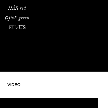
HÅR
red
ØJNE
green
EU
/
US
VIDEO