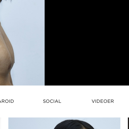
Victor Jin – Mandligt Model | 
AROID
SOCIAL
VIDEOER