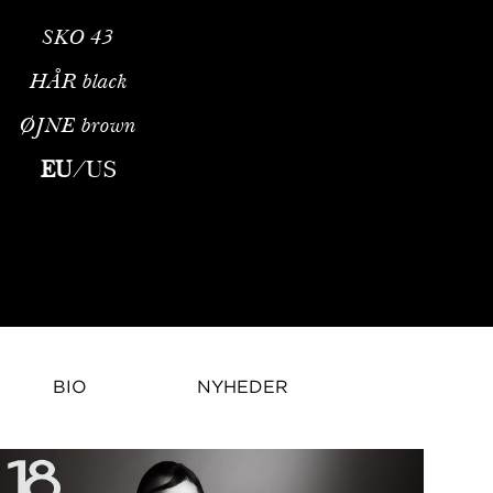
SKO
43
HÅR
black
ØJNE
brown
Metro Models ZürichProfil & BaggrundVictor Jin er et fransk man
EU
/
US
BIO
NYHEDER