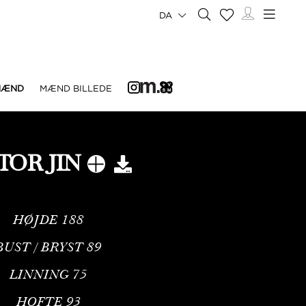
DA
MÆND
MÆND BILLEDE
TOR JIN
HØJDE
188
BUST / BRYST
89
LINNING
75
HOFTE
93