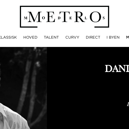
KLASSISK
HOVED
TALENT
CURVY
DIRECT
I BYEN
DAN