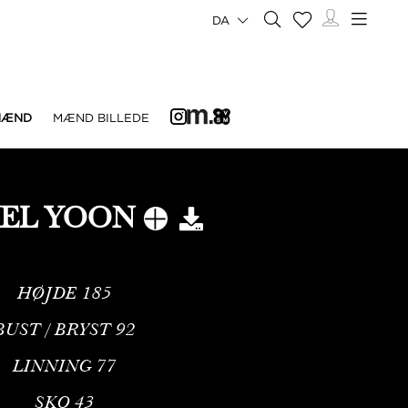
DA
MÆND
MÆND BILLEDE
IEL YOON
HØJDE
185
BUST / BRYST
92
LINNING
77
SKO
43