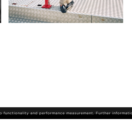
eb functionality and performance measurement. Further informati
tilmeld dig for at modtage de seneste nyheder og
opdateringer