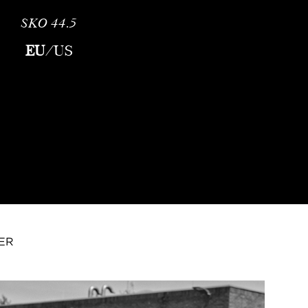
SKO
44.5
EU
/
US
ER