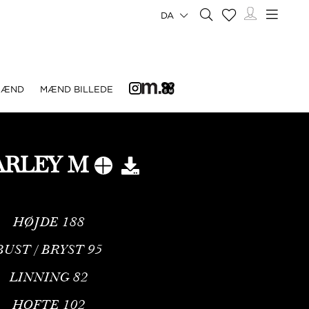
DA
MÆND
MÆND BILLEDE
ARLEY M
HØJDE
188
BUST / BRYST
95
LINNING
82
HOFTE
102