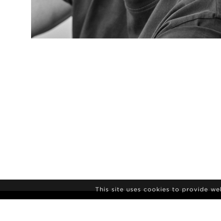
This site uses cookies to provide w
NYHEDSBREV
TILMELDING