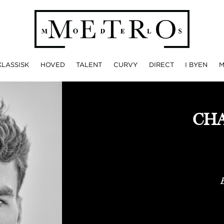
KLASSISK
HOVED
TALENT
CURVY
DIRECT
I BYEN
CH