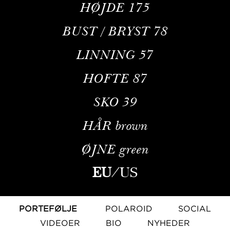
HØJDE
175
BUST / BRYST
78
LINNING
57
HOFTE
87
SKO
39
HÅR
brown
ØJNE
green
EU
/
US
PORTEFØLJE
POLAROID
SOCIAL
VIDEOER
BIO
NYHEDER