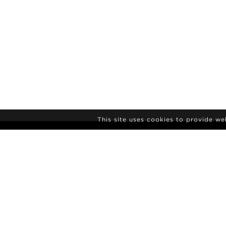
This site uses cookies to provide w
NYHEDSBREV
TILMELDING
AGENCY
NYHEDER
KONTAKT
MODEL POL
VILKÅR OG BETINGELSER
KULTUR