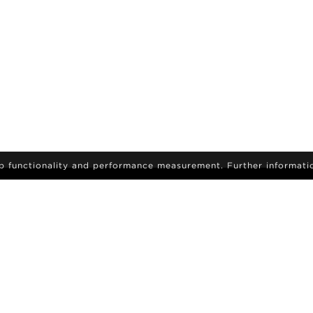
eb functionality and performance measurement. Further informati
tilmeld dig for at modtage de seneste nyheder og
opdateringer
BLIV EN MODEL
AROIDS
KARRIERE
SØG