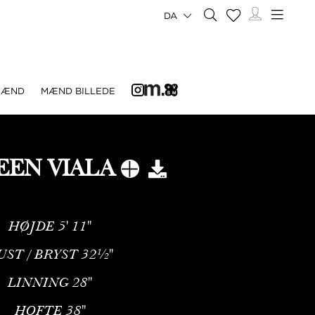
DA
MÆND
MÆND BILLEDE
EEN VIALA
HØJDE
5' 11''
UST / BRYST
32½''
LINNING
28''
HOFTE
38''