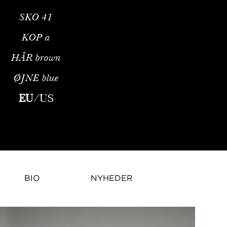
SKO
41
KOP
a
HÅR
brown
ØJNE
blue
odemodelProfessionel Profil og Tidlig KarriereFra Devon til de
EU
/
US
BIO
NYHEDER