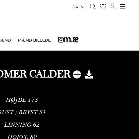
DA
MÆND
MÆND BILLEDE
COMER CALDER
HØJDE
178
BUST / BRYST
81
LINNING
62
HOFTE
89