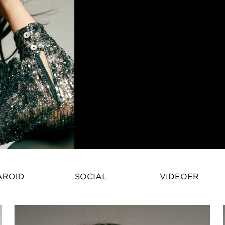
Hattie Comer-Calder – Britisk M
AROID
SOCIAL
VIDEOER