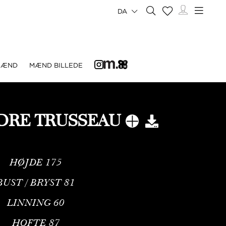
DA
MÆND
MÆND BILLEDE
DRE TRUSSEAU
HØJDE
175
BUST / BRYST
81
LINNING
60
HOFTE
87