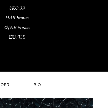
SKO
39
HÅR
brown
ØJNE
brown
odemodelEn Europæisk Sensibilitet for den Globale SceneMélissan
EU
/
US
EOER
BIO