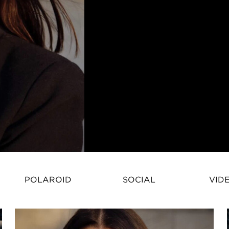
Mélissandre Trusseau – Fransk M
POLAROID
SOCIAL
VID