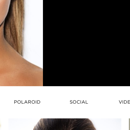
Eilie Bennett – ModemodelProfes
POLAROID
SOCIAL
VID