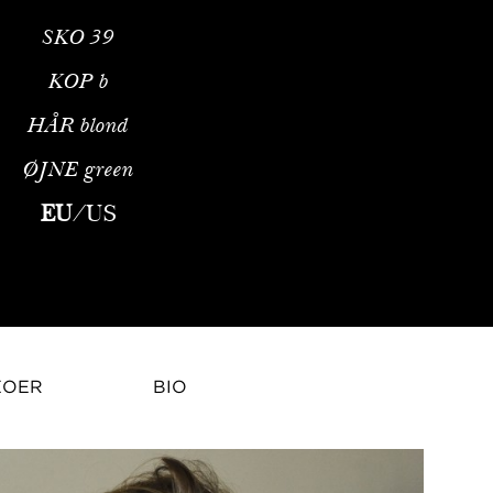
SKO
39
KOP
b
HÅR
blond
ØJNE
green
sionel ProfilEilie Bennett er en modemodel repræsenteret af Me
EU
/
US
EOER
BIO