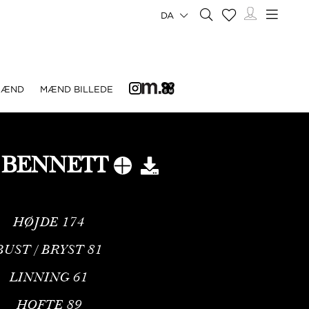
DA
MÆND
MÆND BILLEDE
E BENNETT
HØJDE
174
BUST / BRYST
81
LINNING
61
HOFTE
89