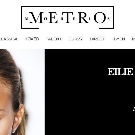
KLASSISK
HOVED
TALENT
CURVY
DIRECT
I BYEN
EILI