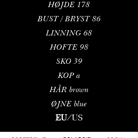
HØJDE
178
BUST / BRYST
86
LINNING
68
HOFTE
98
SKO
39
KOP
a
HÅR
brown
ØJNE
blue
EU
/
US