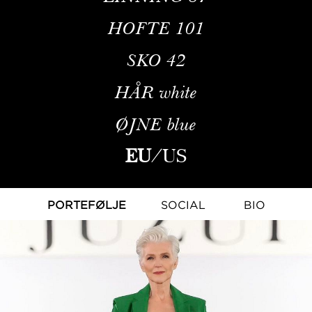
HOFTE
101
SKO
42
HÅR
white
ØJNE
blue
EU
/
US
PORTEFØLJE
SOCIAL
BIO