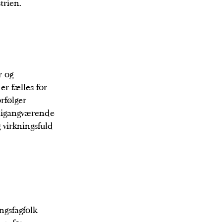
trien.
r og
r fælles for
rfølger
 igangværende
virkningsfuld
ngsfagfolk