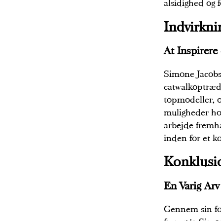
alsidighed og 
Indvirkni
At Inspirere
Simone Jacobs 
catwalkoptræde
topmodeller, o
muligheder ho
arbejde fremhæ
inden for et k
Konklusi
En Varig Arv
Gennem sin fo