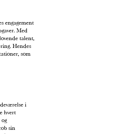
des engagement
opgaver. Med
ovende talent,
ering. Hendes
tationer, som
deværelse i
e hvert
 og
ob sin