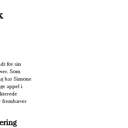
k
dt for sin
over. Som
ing har Simone
ige appel i
kterede
er fremhæver
ering