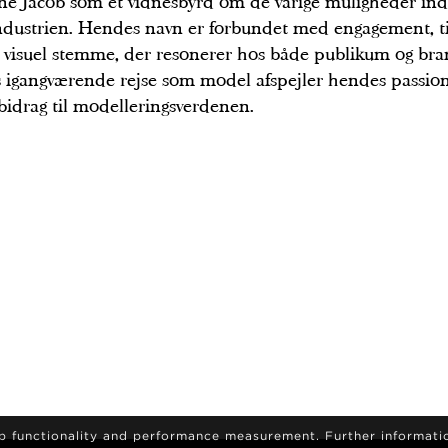
ne Jacob som et vidnesbyrd om de varige muligheder ind
ndustrien. Hendes navn er forbundet med engagement, t
 visuel stemme, der resonerer hos både publikum og bra
 igangværende rejse som model afspejler hendes passio
bidrag til modelleringsverdenen.
eb functionality and performance measurement. Further informati