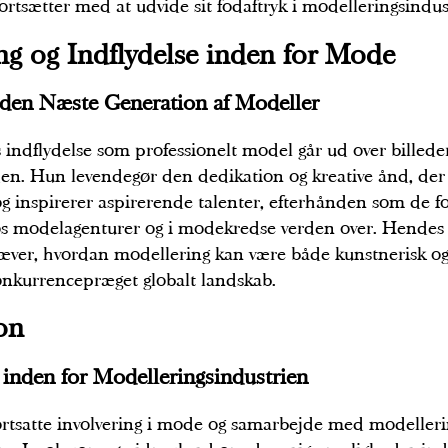
fortsætter med at udvide sit fodaftryk i modelleringsindus
ng og Indflydelse inden for Mode
 den Næste Generation af Modeller
indflydelse som professionelt model går ud over billede
n. Hun levendegør den dedikation og kreative ånd, der e
g inspirerer aspirerende talenter, efterhånden som de fo
s modelagenturer og i modekredse verden over. Hendes
ver, hvordan modellering kan være både kunstnerisk og 
onkurrencepræget globalt landskab.
on
 inden for Modelleringsindustrien
rtsatte involvering i mode og samarbejde med modelleri