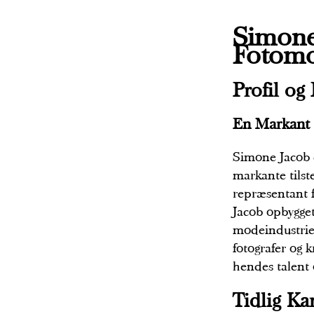
Simone
Fotomo
Profil og
En Markant 
Simone Jacob e
markante tilst
repræsentant 
Jacob opbygget
modeindustrie
fotografer og 
hendes talent 
Tidlig Ka