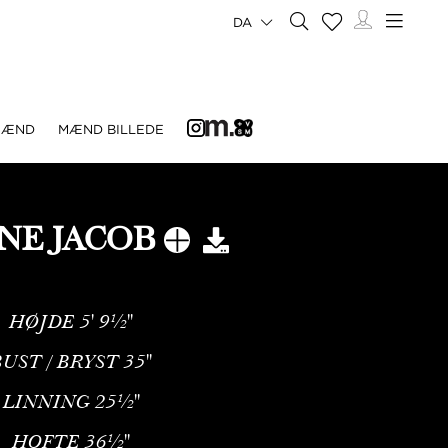
DA
MÆND
MÆND BILLEDE
NE JACOB
HØJDE
5' 9½''
BUST / BRYST
35''
LINNING
25½''
HOFTE
36½''