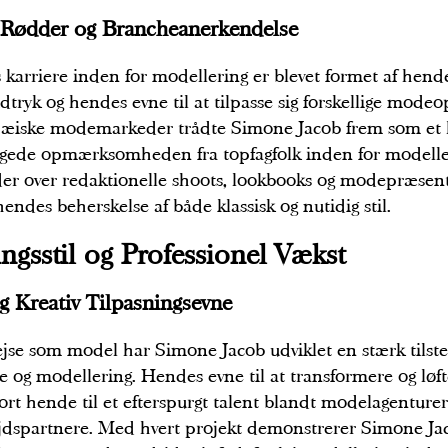
Rødder og Brancheanerkendelse
karriere inden for modellering er blevet formet af hen
udtryk og hendes evne til at tilpasse sig forskellige mode
pæiske modemarkeder trådte Simone Jacob frem som et l
angede opmærksomheden fra topfagfolk inden for modell
er over redaktionelle shoots, lookbooks og modepræsen
hendes beherskelse af både klassisk og nutidig stil.
ngsstil og Professionel Vækst
g Kreativ Tilpasningsevne
se som model har Simone Jacob udviklet en stærk tilste
 og modellering. Hendes evne til at transformere og løft
ort hende til et efterspurgt talent blandt modelagenturer
spartnere. Med hvert projekt demonstrerer Simone Jac