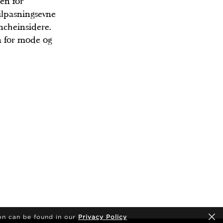
en for
ilpasningsevne
ncheinsidere.
n for mode og
on can be found in our
Privacy Policy