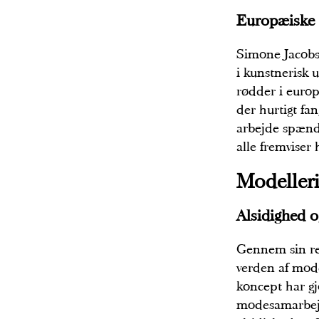
Europæiske 
Simone Jacobs 
i kunstnerisk 
rødder i euro
der hurtigt f
arbejde spænd
alle fremviser 
Modelleri
Alsidighed o
Gennem sin rej
verden af mode
koncept har gj
modesamarbejd