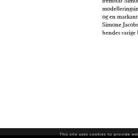
fremstår Simo
modelleringsi
og en markant
Simone Jacobs
hendes varige 
This site uses cookies to provide w