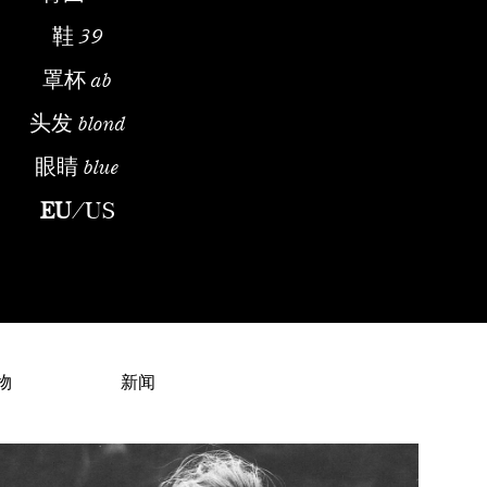
鞋
39
罩杯
ab
头发
blond
眼睛
blue
– Russian Fashion ModelEarly Life and DiscoveryAnastasiia Osko
EU
/
US
物
新闻