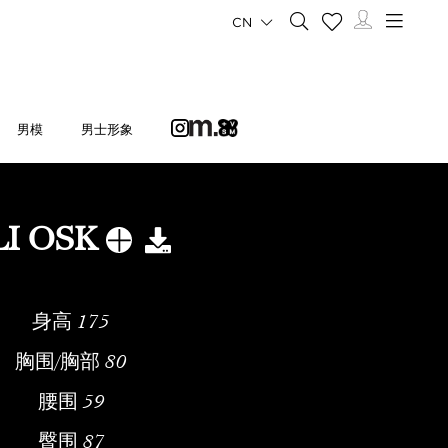
CN
男模
男士形象
LI OSK
身高
175
胸围/胸部
80
腰围
59
臀围
87