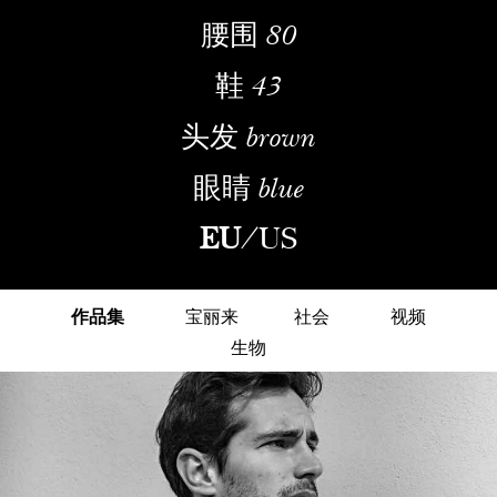
腰围
80
鞋
43
头发
brown
眼睛
blue
EU
/
US
作品集
宝丽来
社会
视频
生物