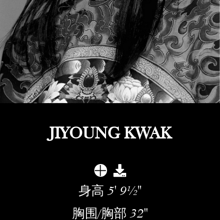
JIYOUNG KWAK
身高
5' 9½''
胸围/胸部
32''