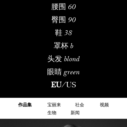
腰围
60
臀围
90
鞋
38
罩杯
b
头发
blond
眼睛
green
EU
/
US
作品集
宝丽来
社会
视频
生物
新闻