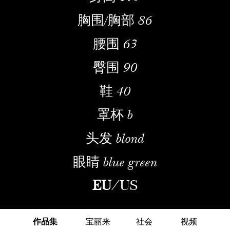
胸围/胸部
86
腰围
63
臀围
90
鞋
40
罩杯
b
头发
blond
眼睛
blue green
EU
/
US
作品集
宝丽来
社会
视频