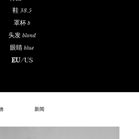
鞋
38.5
罩杯
b
头发
blond
眼睛
blue
n ModelEarly Life and Academic FoundationEllie Ottaway is an A
EU
/
US
物
新闻