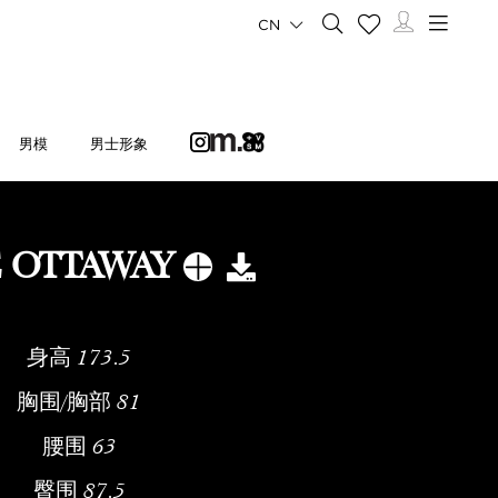
CN
男模
男士形象
E OTTAWAY
身高
173.5
胸围/胸部
81
腰围
63
臀围
87.5