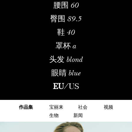
腰围
60
臀围
89.5
鞋
40
罩杯
a
头发
blond
眼睛
blue
EU
/
US
作品集
宝丽来
社会
视频
生物
新闻