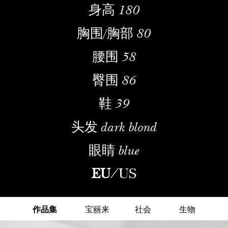
身高
180
胸围/胸部
80
腰围
58
臀围
86
鞋
39
头发
dark blond
眼睛
blue
EU
/
US
作品集
宝丽来
社会
生物