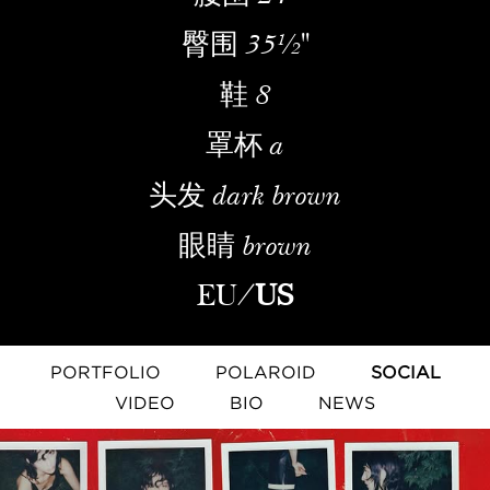
臀围
35½''
鞋
8
罩杯
a
头发
dark brown
眼睛
brown
EU
/
US
PORTFOLIO
POLAROID
SOCIAL
VIDEO
BIO
NEWS