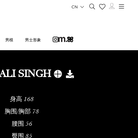
CN
男模
男士形象
ALI SINGH
身高
168
胸围/胸部
78
腰围
56
臀围
85