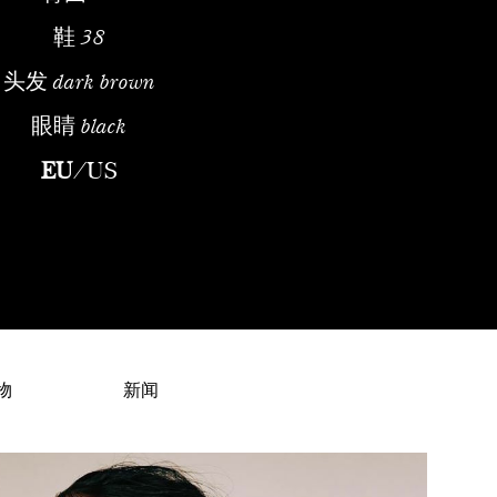
鞋
38
头发
dark brown
眼睛
black
1997, Shonali Singh is an Indian model with a B.tech from Shree
EU
/
US
物
新闻