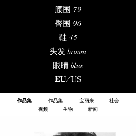
腰围
79
臀围
96
鞋
45
头发
brown
眼睛
blue
EU
/
US
作品集
作品集
宝丽来
社会
视频
生物
新闻