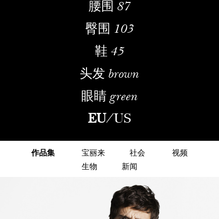
腰围
87
臀围
103
鞋
45
头发
brown
眼睛
green
EU
/
US
作品集
宝丽来
社会
视频
生物
新闻