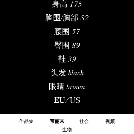
身高
175
胸围/胸部
82
腰围
57
臀围
89
鞋
39
头发
black
眼睛
brown
EU
/
US
作品集
宝丽来
社会
视频
生物