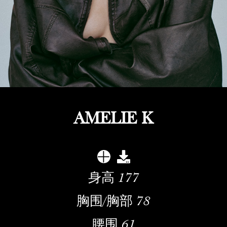
AMELIE K
身高
177
胸围/胸部
78
腰围
61