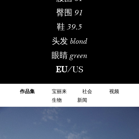
臀围
91
鞋
39.5
头发
blond
眼睛
green
EU
/
US
作品集
宝丽来
社会
视频
生物
新闻