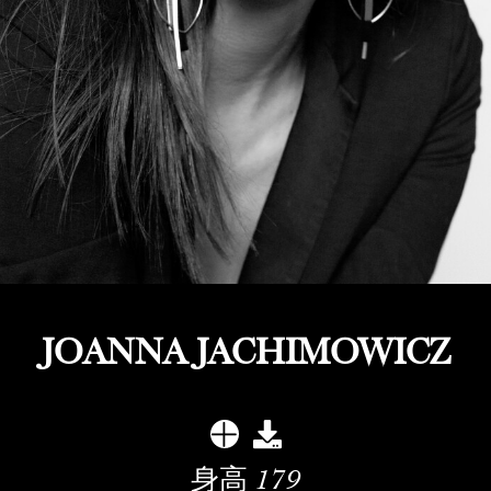
JOANNA JACHIMOWICZ
身高
179