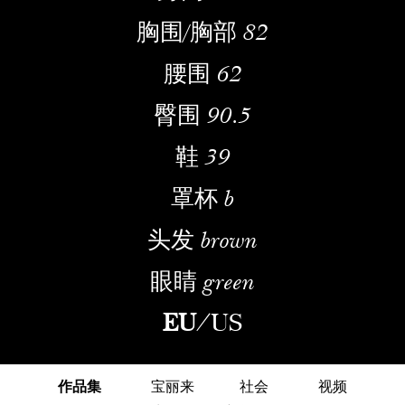
胸围/胸部
82
腰围
62
臀围
90.5
鞋
39
罩杯
b
头发
brown
眼睛
green
EU
/
US
作品集
宝丽来
社会
视频