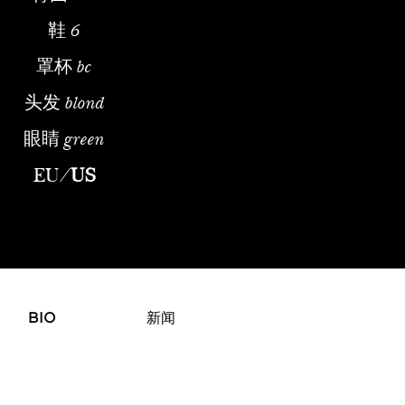
鞋
6
罩杯
bc
头发
blond
眼睛
green
EU
/
US
BIO
新闻