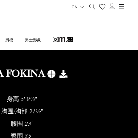
CN
男模
男士形象
A FOKINA
身高
5' 9½''
胸围/胸部
31½''
腰围
23''
臀围
35''