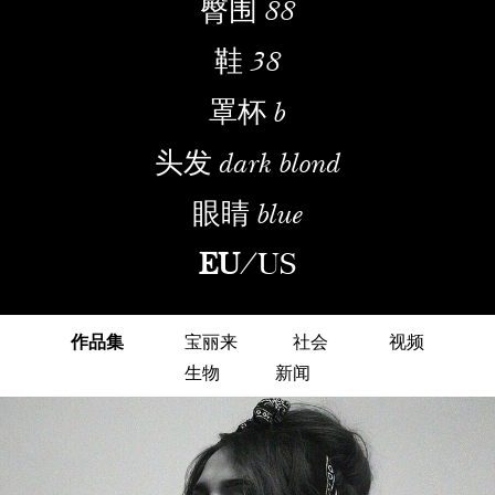
臀围
88
鞋
38
罩杯
b
头发
dark blond
眼睛
blue
EU
/
US
作品集
宝丽来
社会
视频
生物
新闻