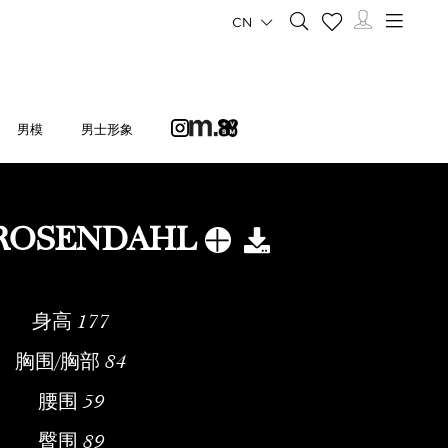
CN
男模
男士形象
ROSENDAHL
身高
177
胸围/胸部
84
腰围
59
臀围
89