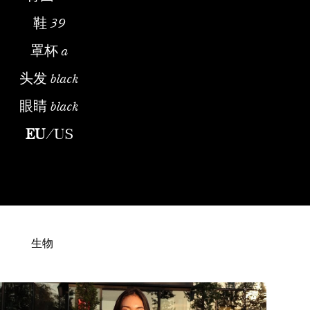
鞋
39
罩杯
a
头发
black
眼睛
black
IntroductionElena Rosendahl is a fashion model recognized throu
EU
/
US
生物