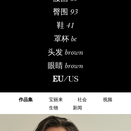
臀围
93
鞋
41
罩杯
bc
头发
brown
眼睛
brown
EU
/
US
作品集
宝丽来
社会
视频
生物
新闻