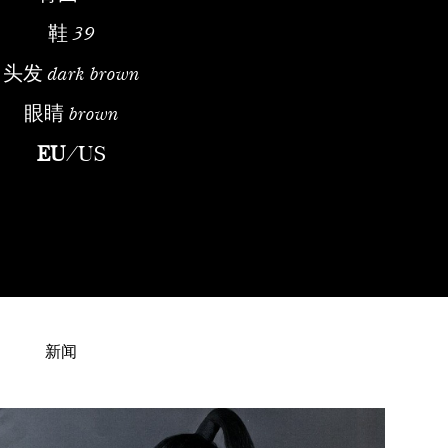
鞋
39
头发
dark brown
眼睛
brown
shion ModelEarly Life and Introduction to ModelingJiyoung Kwak 
EU
/
US
新闻