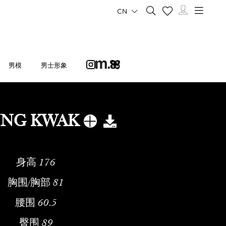
CN
男模
男士形象
UNG KWAK
身高
176
胸围/胸部
81
腰围
60.5
臀围
89