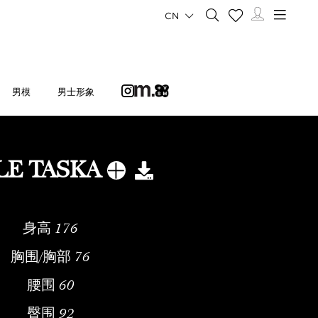
CN
男模
男士形象
LE TASKA
身高
176
胸围/胸部
76
腰围
60
臀围
92