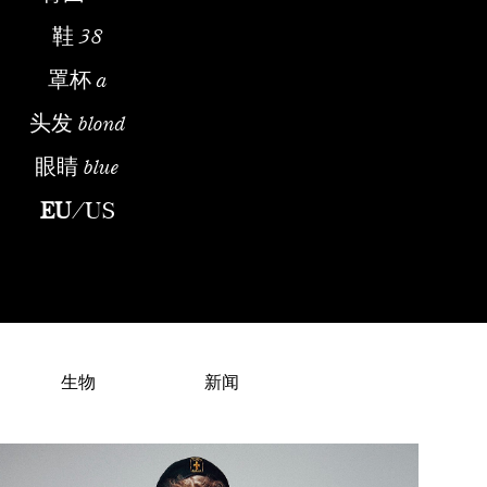
鞋
38
罩杯
a
头发
blond
眼睛
blue
ModelEarly Life and Modeling BeginningsAdele Taska, born in Ta
EU
/
US
生物
新闻